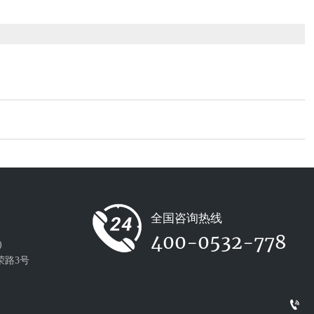
全国咨询热线
400-0532-778
部)
荣路3号
