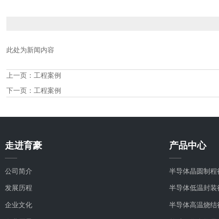
此处为新闻内容
上一页：
工程案例
下一页：
工程案例
走进育豪
产品中心
公司简介
半导体晶圆制程
发展历程
半导体低温封装
企业文化
半导体高温烧结