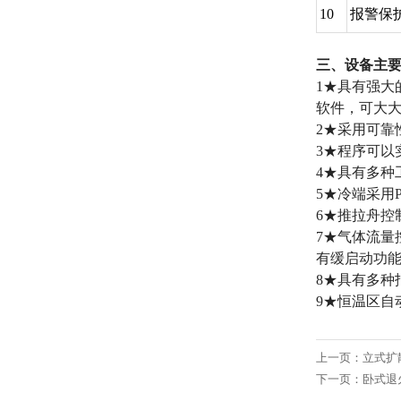
10
报警保
三、设备主
1★具有强大
软件，可大
2★采用可靠
3★程序可以
4★具有多种
5★冷端采用
6★推拉舟控
7★气体流量
有缓启动功
8★具有多种
9★恒温区自
上一页：
立式扩
下一页：
卧式退