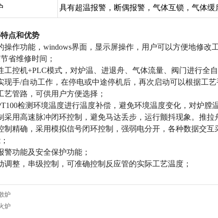
护
具有超温报警，断偶报警，气体互锁，气体缓
要特点和优势
的操作功能，windows界面，显示屏操作，用户可以方便地修
大节省维修时间；
性工控机+PLC模式，对炉温、进退舟、气体流量、阀门进行全
实现手/自动工作，在停电或中途停机后，再次启动可以根据工
工艺管路，可供用户方便选择；
PT100检测环境温度进行温度补偿，避免环境温度变化，对炉
制采用高速脉冲闭环控制，避免马达丢步，运行颤抖现象。推拉
控制精确，采用模拟信号闭环控制，强弱电分开，各种数据交互
能；
报警功能及安全保护功能；
动调整，串级控制，可准确控制反应管的实际工艺温度；
散炉
火炉