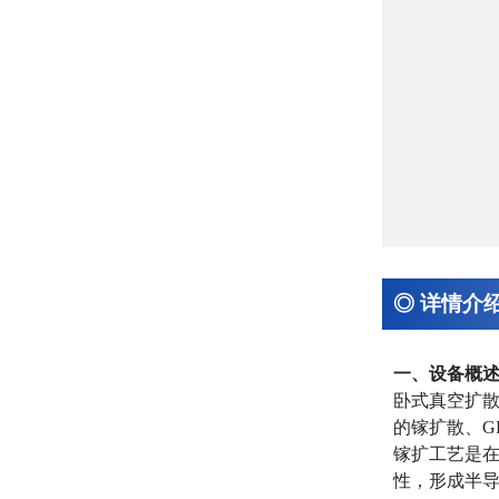
◎ 详情介
一、设备概
卧式真空扩散
的镓扩散、G
镓扩工艺是
性，形成半导