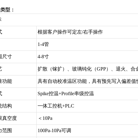
数类型：
标
式
根据客户操作可定左/右手操作
1-4管
圆尺寸
4-8寸
艺
扩散（镓扩）、玻璃钝化（GPP）、退火、合
准功能
具有自动校准温区功能，具有预先写入偏差值
式
Spike控温+Profile串级控温
统结构
一体工控机+PLC
限真空度
＜10Pa
力范围
100Pa-10Pa可调