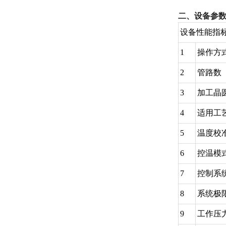
二、设备参
设备性能指
1
操作方
2
管路数
3
加工晶
4
适用工
5
温度校
6
控温模
7
控制系
8
系统极
9
工作压