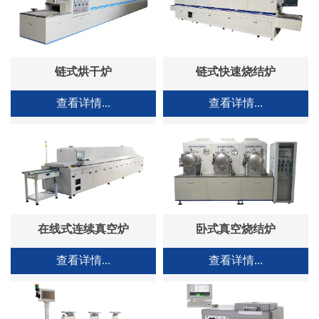
链式烘干炉
链式快速烧结炉
查看详情...
查看详情...
在线式连续真空炉
卧式真空烧结炉
查看详情...
查看详情...